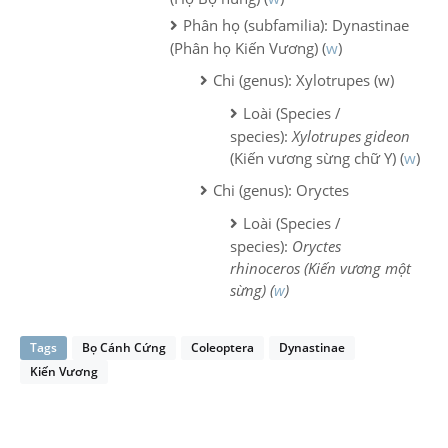
Phân họ (subfamilia): Dynastinae
(Phân họ Kiến Vương) (
w
)
Chi (genus): Xylotrupes (w)
Loài (Species /
species):
Xylotrupes gideon
(Kiến vương sừng chữ Y) (
w
)
Chi (genus): Oryctes
Loài (Species /
species):
Oryctes
rhinoceros
(Kiến vương một
sừng) (
w
)
Tags
Bọ Cánh Cứng
Coleoptera
Dynastinae
Kiến Vương