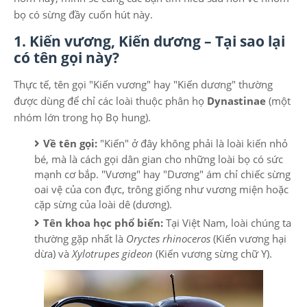
bọ có sừng đầy cuốn hút này.
1. Kiến vương, Kiến dương – Tại sao lại
có tên gọi này?
Thực tế, tên gọi "Kiến vương" hay "Kiến dương" thường
được dùng để chỉ các loài thuộc phân họ
Dynastinae
(một
nhóm lớn trong họ Bọ hung).
Về tên gọi:
"Kiến" ở đây không phải là loài kiến nhỏ
bé, mà là cách gọi dân gian cho những loài bọ có sức
mạnh cơ bắp. "Vương" hay "Dương" ám chỉ chiếc sừng
oai vệ của con đực, trông giống như vương miện hoặc
cặp sừng của loài dê (dương).
Tên khoa học phổ biến:
Tại Việt Nam, loài chúng ta
thường gặp nhất là
Oryctes rhinoceros
(Kiến vương hại
dừa) và
Xylotrupes gideon
(Kiến vương sừng chữ Y).