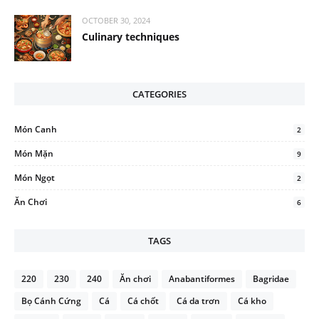
OCTOBER 30, 2024
Culinary techniques
CATEGORIES
Món Canh
2
Món Mặn
9
Món Ngọt
2
Ăn Chơi
6
TAGS
220
230
240
Ăn chơi
Anabantiformes
Bagridae
Bọ Cánh Cứng
Cá
Cá chốt
Cá da trơn
Cá kho