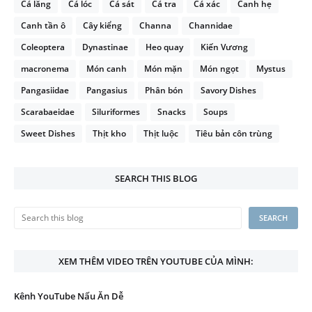
Cá lăng
Cá lóc
Cá sát
Cá tra
Cá xác
Canh hẹ
Canh tần ô
Cây kiểng
Channa
Channidae
Coleoptera
Dynastinae
Heo quay
Kiến Vương
macronema
Món canh
Món mặn
Món ngọt
Mystus
Pangasiidae
Pangasius
Phân bón
Savory Dishes
Scarabaeidae
Siluriformes
Snacks
Soups
Sweet Dishes
Thịt kho
Thịt luộc
Tiêu bản côn trùng
SEARCH THIS BLOG
XEM THÊM VIDEO TRÊN YOUTUBE CỦA MÌNH:
Kênh YouTube Nấu Ăn Dễ