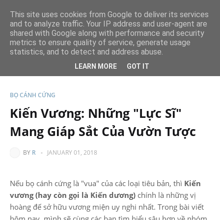
This site uses cookies from Google to deliver its services
and to analyze traffic. Your IP address and user-agent are
Nấu Ăn Dễ
shared with Google along with performance and security
metrics to ensure quality of service, generate usage
statistics, and to detect and address abuse.
Menu
LEARN MORE
GOT IT
BỌ CÁNH CỨNG
Kiến Vương: Những "Lực Sĩ"
Mang Giáp Sắt Của Vườn Tược
BY
R
-
JANUARY 01, 2018
Nếu bọ cánh cứng là "vua" của các loại tiêu bản, thì
Kiến
vương (hay còn gọi là Kiến dương)
chính là những vị
hoàng đế sở hữu vương miện uy nghi nhất. Trong bài viết
hôm nay, mình sẽ cùng các bạn tìm hiểu sâu hơn về nhóm