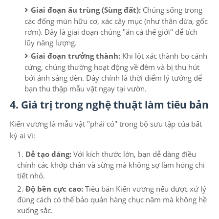
Giai đoạn ấu trùng (Sùng đất):
Chúng sống trong
các đống mùn hữu cơ, xác cây mục (như thân dừa, gốc
rơm). Đây là giai đoạn chúng "ăn cả thế giới" để tích
lũy năng lượng.
Giai đoạn trưởng thành:
Khi lột xác thành bọ cánh
cứng, chúng thường hoạt động về đêm và bị thu hút
bởi ánh sáng đèn. Đây chính là thời điểm lý tưởng để
bạn thu thập mẫu vật ngay tại vườn.
4. Giá trị trong nghệ thuật làm tiêu bản
Kiến vương là mẫu vật "phải có" trong bộ sưu tập của bất
kỳ ai vì:
Dễ tạo dáng:
Với kích thước lớn, bạn dễ dàng điều
chỉnh các khớp chân và sừng mà không sợ làm hỏng chi
tiết nhỏ.
Độ bền cực cao:
Tiêu bản Kiến vương nếu được xử lý
đúng cách có thể bảo quản hàng chục năm mà không hề
xuống sắc.