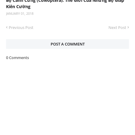
Bọ Cánh Cứng (Coleoptera): Thế Giới Của Những Bộ Giáp
Kiên Cường
JANUARY 01, 2018
Previous Post
Next Post
POST A COMMENT
0 Comments