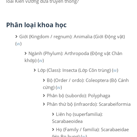
loài Kiến vương dừa truyền thống?
Phân loại khoa học
Giới (Kingdom / regnum): Animalia (Giới Động vật)
(
w
)
Ngành (Phylum): Arthropoda (Động vật Chân
khớp) (
w
)
Lớp (Class): Insecta (Lớp Côn trùng) (
w
)
Bộ (Order / ordo): Coleoptera (Bộ Cánh
cứng) (
w
)
Phân bộ (subordo): Polyphaga
Phân thứ bộ (infraordo): Scarabeiformia
Liên họ (superfamilia):
Scarabaeoidea
Họ (Family / familia): Scarabaeidae
(Họ Bọ hung) (
w
)